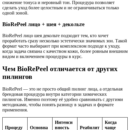
снижение тонуса и неровный тон. Процедура позволяет
сделать уход более целостным и не ограничиваться только
одной зоной.
BioRePeel лицо + шея + декольте
BioRePeel лицо шея декольте подходит тем, кто хочет
проработать сразу несколько эстетически значимых зон. Такой
формат часто выбирают при комплексном подходе к уходу,
когда задача связана с качеством кожи, более ровным внешним
видом и включением процедуры в курс.
Чем BioRePeel отличается от других
пилингов
BioRePeel — это не просто общий пилинг лица, а отдельная
брендовая процедура внутри категории химических
пилингов. Именно поэтому её удобно сравнивать с другими
методиками, чтобы понять разницу в задачах и формате
применения.
Интенси
Когда
Процеду
Основна
вность
Реабилит
чаще