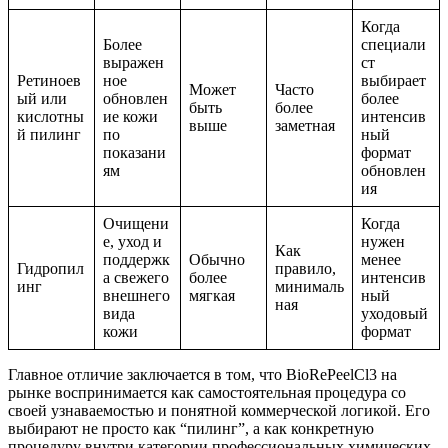
Когда
Более
специали
выражен
ст
Ретиноев
ное
выбирает
Может
Часто
ый или
обновлен
более
быть
более
кислотны
ие кожи
интенсив
выше
заметная
й пилинг
по
ный
показани
формат
ям
обновлен
ия
Очищени
Когда
е, уход и
нужен
Как
поддержк
Обычно
менее
Гидропил
правило,
а свежего
более
интенсив
инг
минималь
внешнего
мягкая
ный
ная
вида
уходовый
кожи
формат
Главное отличие заключается в том, что BioRePeelCl3 на
рынке воспринимается как самостоятельная процедура со
своей узнаваемостью и понятной коммерческой логикой. Его
выбирают не просто как “пилинг”, а как конкретную
процедуру внутри категории профессиональных химических