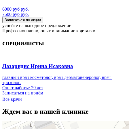
6000 руб руб.
7500 руб руб.
Записаться по акции
успейте на выгодное предложение
Профессионализм, опыт и внимание к деталям
специалисты
Лазаридис Ирина Исаковна
главный врач-косметолог, врач-дерматовенеролог, врач-
Т
трихолог.
О
Опыт работы:
29 лет
С
Записаться на приём
З
Все врачи
Ждем вас в нашей клинике