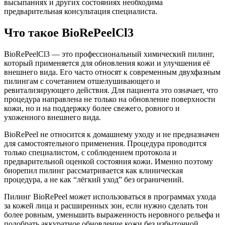
высыпаниях и других состояниях необходима
предварительная консультация специалиста.
Что такое BioRePeelCl3
BioRePeelCl3 — это профессиональный химический пилинг,
который применяется для обновления кожи и улучшения её
внешнего вида. Его часто относят к современным двухфазным
пилингам с сочетанием отшелушивающего и
ревитализирующего действия. Для пациента это означает, что
процедура направлена не только на обновление поверхности
кожи, но и на поддержку более свежего, ровного и
ухоженного внешнего вида.
BioRePeel не относится к домашнему уходу и не предназначен
для самостоятельного применения. Процедура проводится
только специалистом, с соблюдением протокола и
предварительной оценкой состояния кожи. Именно поэтому
биорепил пилинг рассматривается как клиническая
процедура, а не как “лёгкий уход” без ограничений.
Пилинг BioRePeel может использоваться в программах ухода
за кожей лица и расширенных зон, если нужно сделать тон
более ровным, уменьшить выраженность неровного рельефа и
подобрать аккуратное обновление кожи без избыточной