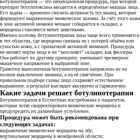
Ботулинотерапия — это инъекционная процедура, при которой
препарат ботулотоксина вводится в определённые мышцы лица.
Его задача — временно снизить активность тех мышц, которые
формируют выраженные мимические заломы. За счёт этого кожа
в зоне активной мимики меньше собирается в складки, а
морщины становятся менее заметными.
Именно поэтому ботулинотерапия лица чаще всего применяется
в тех областях, где морщины связаны не с потерей объёма или
сухостью кожи, а с привычной активной мимикой. Процедура
не меняет черты лица и не “заполняет” складки, как филлеры.
Она работает по другому принципу: уменьшает чрезмерное
мышечное напряжение в выбранной зоне.
Грамотно выполненная ботулинотерапия направлена не на
полное выключение мимики, а на её смягчение. При
правильном подборе схемы лицо сохраняет естественное
выражение, а результат выглядит аккуратно и гармонично.
Какие задачи решает ботулинотерапия
Ботулинотерапия в Ессентуках востребована у пациентов,
которые хотят скорректировать мимические морщины и
предупредить их дальнейшее углубление.
Процедура может быть рекомендована при
следующих задачах:
выраженные мимические морщины на лбу;
вертикальные морщины в межбровной области;