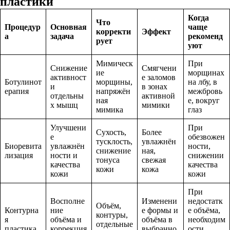
пластики
Когда
Что
Процедур
Основная
чаще
корректи
Эффект
а
задача
рекоменд
рует
уют
Мимическ
При
Снижение
Смягчени
ие
морщинах
активност
е заломов
Ботулинот
морщины,
на лбу, в
и
в зонах
ерапия
напряжён
межбровь
отдельны
активной
ная
е, вокруг
х мышц
мимики
мимика
глаз
Улучшени
При
Сухость,
Более
е
обезвожен
тусклость,
увлажнён
Биоревита
увлажнён
ности,
снижение
ная,
лизация
ности и
снижении
тонуса
свежая
качества
качества
кожи
кожа
кожи
кожи
При
Восполне
Изменени
недостатк
Объём,
Контурна
ние
е формы и
е объёма,
контуры,
я
объёма и
объёма в
необходим
отдельные
пластика
коррекция
выбранно
ости