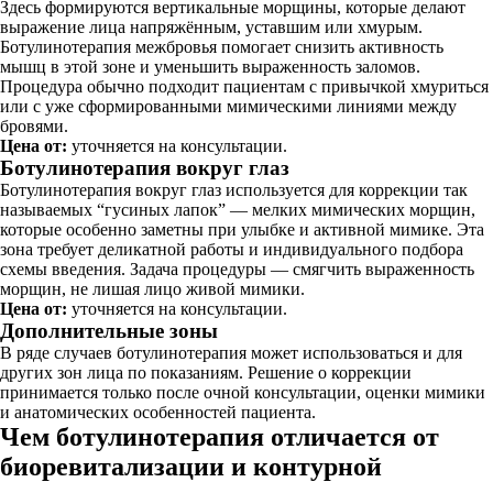
Здесь формируются вертикальные морщины, которые делают
выражение лица напряжённым, уставшим или хмурым.
Ботулинотерапия межбровья помогает снизить активность
мышц в этой зоне и уменьшить выраженность заломов.
Процедура обычно подходит пациентам с привычкой хмуриться
или с уже сформированными мимическими линиями между
бровями.
Цена от:
уточняется на консультации.
Ботулинотерапия вокруг глаз
Ботулинотерапия вокруг глаз используется для коррекции так
называемых “гусиных лапок” — мелких мимических морщин,
которые особенно заметны при улыбке и активной мимике. Эта
зона требует деликатной работы и индивидуального подбора
схемы введения. Задача процедуры — смягчить выраженность
морщин, не лишая лицо живой мимики.
Цена от:
уточняется на консультации.
Дополнительные зоны
В ряде случаев ботулинотерапия может использоваться и для
других зон лица по показаниям. Решение о коррекции
принимается только после очной консультации, оценки мимики
и анатомических особенностей пациента.
Чем ботулинотерапия отличается от
биоревитализации и контурной