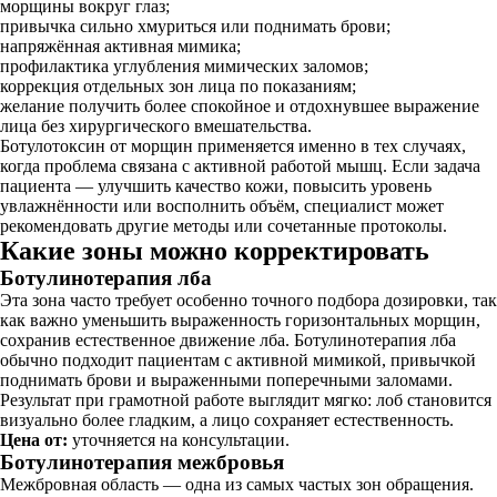
морщины вокруг глаз;
привычка сильно хмуриться или поднимать брови;
напряжённая активная мимика;
профилактика углубления мимических заломов;
коррекция отдельных зон лица по показаниям;
желание получить более спокойное и отдохнувшее выражение
лица без хирургического вмешательства.
Ботулотоксин от морщин применяется именно в тех случаях,
когда проблема связана с активной работой мышц. Если задача
пациента — улучшить качество кожи, повысить уровень
увлажнённости или восполнить объём, специалист может
рекомендовать другие методы или сочетанные протоколы.
Какие зоны можно корректировать
Ботулинотерапия лба
Эта зона часто требует особенно точного подбора дозировки, так
как важно уменьшить выраженность горизонтальных морщин,
сохранив естественное движение лба. Ботулинотерапия лба
обычно подходит пациентам с активной мимикой, привычкой
поднимать брови и выраженными поперечными заломами.
Результат при грамотной работе выглядит мягко: лоб становится
визуально более гладким, а лицо сохраняет естественность.
Цена от:
уточняется на консультации.
Ботулинотерапия межбровья
Межбровная область — одна из самых частых зон обращения.