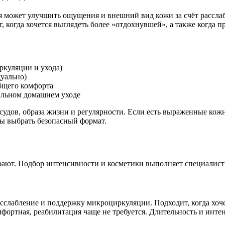
ая может улучшить ощущения и внешний вид кожи за счёт расс
 когда хочется выглядеть более «отдохнувшей», а также когда п
иркуляции и ухода)
уально)
бщего комфорта
вильном домашнем уходе
сосудов, образа жизни и регулярности. Если есть выраженные ко
бы выбрать безопасный формат.
ют. Подбор интенсивности и косметики выполняет специалист 
асслабление и поддержку микроциркуляции. Подходит, когда хоче
ортная, реабилитация чаще не требуется. Длительность и инте