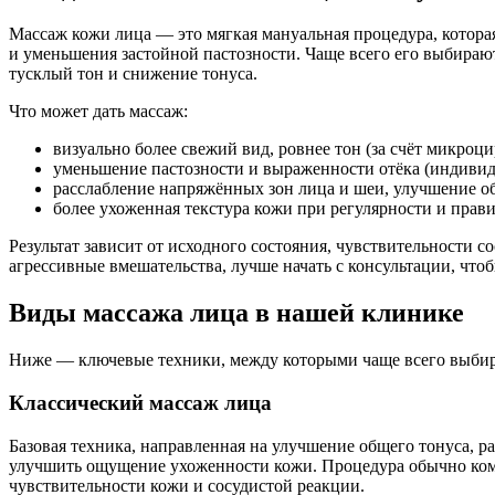
Массаж кожи лица — это мягкая мануальная процедура, котор
и уменьшения застойной пастозности. Чаще всего его выбирают,
тусклый тон и снижение тонуса.
Что может дать массаж:
визуально более свежий вид, ровнее тон (за счёт микроц
уменьшение пастозности и выраженности отёка (индивид
расслабление напряжённых зон лица и шеи, улучшение о
более ухоженная текстура кожи при регулярности и пра
Результат зависит от исходного состояния, чувствительности 
агрессивные вмешательства, лучше начать с консультации, что
Виды массажа лица в нашей клинике
Ниже — ключевые техники, между которыми чаще всего выбира
Классический массаж лица
Базовая техника, направленная на улучшение общего тонуса, р
улучшить ощущение ухоженности кожи. Процедура обычно комф
чувствительности кожи и сосудистой реакции.