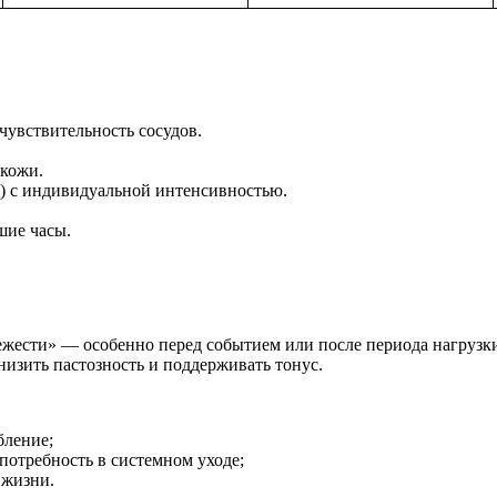
чувствительность сосудов.
 кожи.
) с индивидуальной интенсивностью.
.
шие часы.
жести» — особенно перед событием или после периода нагрузки
изить пастозность и поддерживать тонус.
бление;
 потребность в системном уходе;
 жизни.