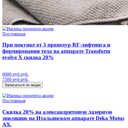
акция
Постоянная
При покупке от 3 процедур RF-лифтинга и
формирования тела на аппарате Transform
evolve X скидка 20%
6000 руб руб.
7500 руб руб.
Записаться по акции
акция
Постоянная
Скидка 20% на александритовую лазерную
эпиляцию на Итальянском аппарате Deka Motus
AX.